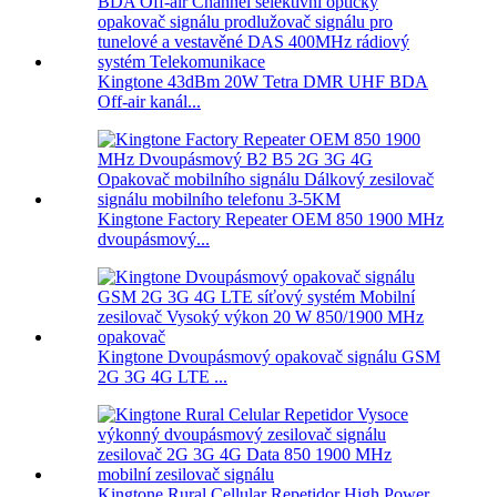
Kingtone 43dBm 20W Tetra DMR UHF BDA
Off-air kanál...
Kingtone Factory Repeater OEM 850 1900 MHz
dvoupásmový...
Kingtone Dvoupásmový opakovač signálu GSM
2G 3G 4G LTE ...
Kingtone Rural Cellular Repetidor High Power