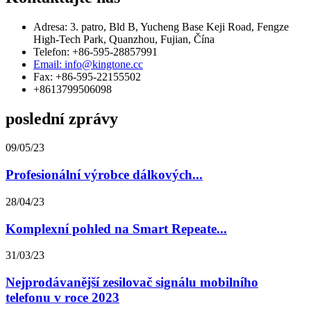
Adresa: 3. patro, Bld B, Yucheng Base Keji Road, Fengze
High-Tech Park, Quanzhou, Fujian, Čína
Telefon: +86-595-28857991
Email: info@kingtone.cc
Fax: +86-595-22155502
+8613799506098
poslední zprávy
09/05/23
Profesionální výrobce dálkových...
28/04/23
Komplexní pohled na Smart Repeate...
31/03/23
Nejprodávanější zesilovač signálu mobilního
telefonu v roce 2023