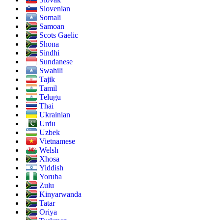
Slovenian
Somali
Samoan
Scots Gaelic
Shona
Sindhi
Sundanese
Swahili
Tajik
Tamil
Telugu
Thai
Ukrainian
Urdu
Uzbek
Vietnamese
Welsh
Xhosa
Yiddish
Yoruba
Zulu
Kinyarwanda
Tatar
Oriya