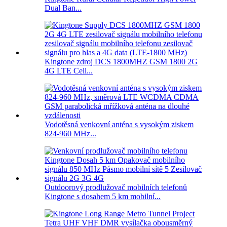
Dual Ban...
Kingtone zdroj DCS 1800MHZ GSM 1800 2G
4G LTE Cell...
Vodotěsná venkovní anténa s vysokým ziskem
824-960 MHz...
Outdoorový prodlužovač mobilních telefonů
Kingtone s dosahem 5 km mobilní...