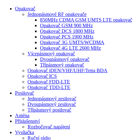
Opakovač
Jednopásmové RF opakovače
850MHz CDMA GSM UMTS LTE opakovač
Opakovač GSM 900 MHz
Opakovač DCS 1800 MHz
Opakovač PCS 1900 MHz
Opakovač 3G UMTS/WCDMA
Opakovač 4G LTE 2600 MHz
Vícepásmový opakovač
Dvoupásmový opakovač
Třípásmový opakovač
Opakovač iDEN/VHF/UHF/Tetra BDA
Opakovač ICS
Opakovač FDD-LTE
Opakovač TDD-LTE
Posilovač
Jednopásmový zesilovač
Dvoupásmový zesilovač
Třípásmový posilovač
Anténa
Příslušenství
Rozbočovač napájení
Vysílačka
Ruční rádio