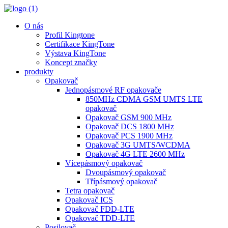
O nás
Profil Kingtone
Certifikace KingTone
Výstava KingTone
Koncept značky
produkty
Opakovač
Jednopásmové RF opakovače
850MHz CDMA GSM UMTS LTE
opakovač
Opakovač GSM 900 MHz
Opakovač DCS 1800 MHz
Opakovač PCS 1900 MHz
Opakovač 3G UMTS/WCDMA
Opakovač 4G LTE 2600 MHz
Vícepásmový opakovač
Dvoupásmový opakovač
Třípásmový opakovač
Tetra opakovač
Opakovač ICS
Opakovač FDD-LTE
Opakovač TDD-LTE
Posilovač