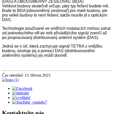
(DAS) A OBOUSMĚRNÝ ZESILOVAČ (BDA)
Velikost budovy skutečně určuje, jaký typ řešení budete mít.
Bude to BDA [obousměrný zesilovač] pro malé budovy, ale
pro velké budovy to není řešení, takže musíte jít s optickým
DAS.
Technologie používané ve vnitřních instalacích mohou sahat
od jednoduchého off-air relé přivádějícího signál zvenčí až
po propracovaný distribuovaný anténní systém (DAS).
Jedná se o síť, která zachycuje signál TETRA z vnějšku
budovy, zesiluje jej a pomocí DAS (distribuovaného
anténního systému) jej vnáší dovnitř.
Čas odeslání: 13. března 2023
Kontaktujte nás