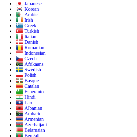
Japanese
Korean
Arabic
Irish
Greek
Turkish
Italian
Danish
Romanian
Indonesian
Czech
Afrikaans
Swedish
Polish
Basque
Catalan
Esperanto
Hindi
Lao
Albanian
Amharic
Armenian
Azerbaijani
Belarusian
Bengali