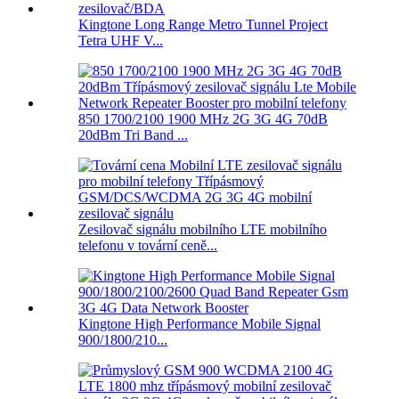
Kingtone Long Range Metro Tunnel Project
Tetra UHF V...
850 1700/2100 1900 MHz 2G 3G 4G 70dB
20dBm Tri Band ...
Zesilovač signálu mobilního LTE mobilního
telefonu v tovární ceně...
Kingtone High Performance Mobile Signal
900/1800/210...