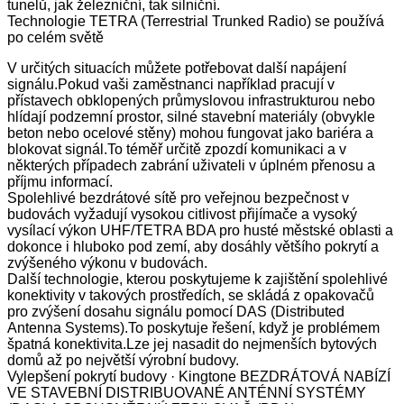
tunelů, jak železniční, tak silniční.
Technologie TETRA (Terrestrial Trunked Radio) se používá
po celém světě
V určitých situacích můžete potřebovat další napájení
signálu.Pokud vaši zaměstnanci například pracují v
přístavech obklopených průmyslovou infrastrukturou nebo
hlídají podzemní prostor, silné stavební materiály (obvykle
beton nebo ocelové stěny) mohou fungovat jako bariéra a
blokovat signál.To téměř určitě zpozdí komunikaci a v
některých případech zabrání uživateli v úplném přenosu a
příjmu informací.
Spolehlivé bezdrátové sítě pro veřejnou bezpečnost v
budovách vyžadují vysokou citlivost přijímače a vysoký
vysílací výkon UHF/TETRA BDA pro husté městské oblasti a
dokonce i hluboko pod zemí, aby dosáhly většího pokrytí a
zvýšeného výkonu v budovách.
Další technologie, kterou poskytujeme k zajištění spolehlivé
konektivity v takových prostředích, se skládá z opakovačů
pro zvýšení dosahu signálu pomocí DAS (Distributed
Antenna Systems).To poskytuje řešení, když je problémem
špatná konektivita.Lze jej nasadit do nejmenších bytových
domů až po největší výrobní budovy.
Vylepšení pokrytí budovy · Kingtone BEZDRÁTOVÁ NABÍZÍ
VE STAVEBNÍ DISTRIBUOVANÉ ANTÉNNÍ SYSTÉMY