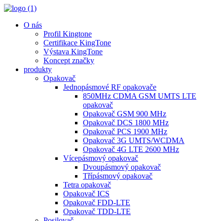
O nás
Profil Kingtone
Certifikace KingTone
Výstava KingTone
Koncept značky
produkty
Opakovač
Jednopásmové RF opakovače
850MHz CDMA GSM UMTS LTE
opakovač
Opakovač GSM 900 MHz
Opakovač DCS 1800 MHz
Opakovač PCS 1900 MHz
Opakovač 3G UMTS/WCDMA
Opakovač 4G LTE 2600 MHz
Vícepásmový opakovač
Dvoupásmový opakovač
Třípásmový opakovač
Tetra opakovač
Opakovač ICS
Opakovač FDD-LTE
Opakovač TDD-LTE
Posilovač