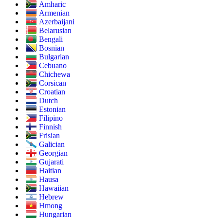
Amharic
Armenian
Azerbaijani
Belarusian
Bengali
Bosnian
Bulgarian
Cebuano
Chichewa
Corsican
Croatian
Dutch
Estonian
Filipino
Finnish
Frisian
Galician
Georgian
Gujarati
Haitian
Hausa
Hawaiian
Hebrew
Hmong
Hungarian