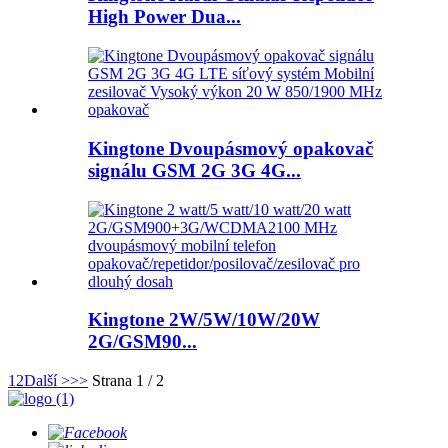
High Power Dua...
Kingtone Dvoupásmový opakovač
signálu GSM 2G 3G 4G...
Kingtone 2W/5W/10W/20W
2G/GSM90...
1
2
Další >
>>
Strana 1 / 2