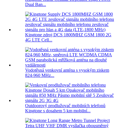
Dual Ban...
Kingtone zdroj DCS 1800MHZ GSM 1800 2G
4G LTE Cell...
Vodotěsná venkovní anténa s vysokým ziskem
824-960 MHz...
Outdoorový prodlužovač mobilních telefonů
Kingtone s dosahem 5 km mobilní...