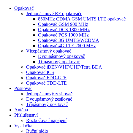
Opakovač
Jednopásmové RF opakovače
850MHz CDMA GSM UMTS LTE opakovač
Opakovač GSM 900 MHz
Opakovač DCS 1800 MHz
Opakovač PCS 1900 MHz
Opakovač 3G UMTS/WCDMA
Opakovač 4G LTE 2600 MHz
Vícepásmový opakovač
Dvoupásmový opakovač
Třípásmový opakovač
Opakovač iDEN/VHF/UHF/Tetra BDA
Opakovač ICS
Opakovač FDD-LTE
Opakovač TDD-LTE
Posilovač
Jednopásmový zesilovač
Dvoupásmový zesilovač
Třípásmový posilovač
Anténa
Příslušenství
Rozbočovač napájení
Vysílačka
Ruční rádio