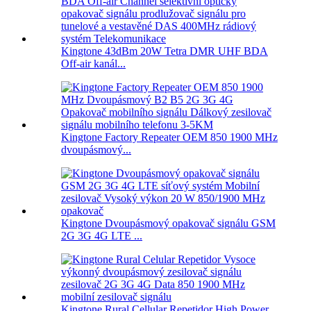
Kingtone 43dBm 20W Tetra DMR UHF BDA
Off-air kanál...
Kingtone Factory Repeater OEM 850 1900 MHz
dvoupásmový...
Kingtone Dvoupásmový opakovač signálu GSM
2G 3G 4G LTE ...
Kingtone Rural Cellular Repetidor High Power