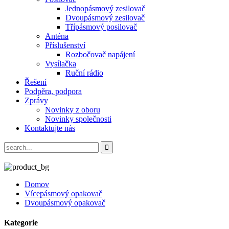
Jednopásmový zesilovač
Dvoupásmový zesilovač
Třípásmový posilovač
Anténa
Příslušenství
Rozbočovač napájení
Vysílačka
Ruční rádio
Řešení
Podpěra, podpora
Zprávy
Novinky z oboru
Novinky společnosti
Kontaktujte nás
Domov
Vícepásmový opakovač
Dvoupásmový opakovač
Kategorie