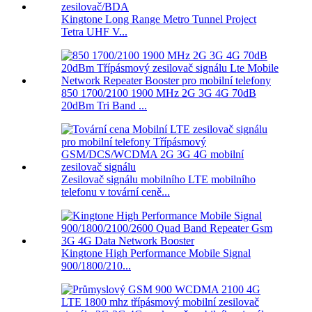
Kingtone Long Range Metro Tunnel Project
Tetra UHF V...
850 1700/2100 1900 MHz 2G 3G 4G 70dB
20dBm Tri Band ...
Zesilovač signálu mobilního LTE mobilního
telefonu v tovární ceně...
Kingtone High Performance Mobile Signal
900/1800/210...