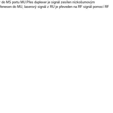
ěny do MS portu MU.Přes duplexer je signál zesílen nízkošumovým
l přenesen do MU, laserový signál z RU je převeden na RF signál pomocí RF