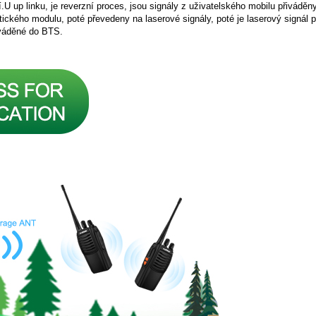
U up linku, je reverzní proces, jsou signály z uživatelského mobilu přivád
ptického modulu, poté převedeny na laserové signály, poté je laserový signá
řiváděné do BTS.