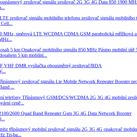
...
ell...
MHz...
dosahem 5 km mobilní...
...
and ...
vární ceně...
...
Tri-ba...