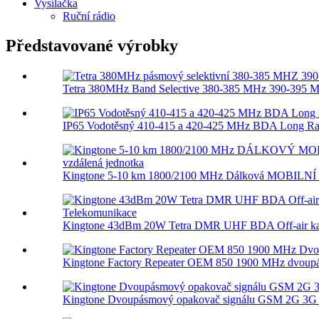
Vysílačka
Ruční rádio
Představované výrobky
Tetra 380MHz Band Selective 380-385 MHz 390-395 MH
IP65 Vodotěsný 410-415 a 420-425 MHz BDA Long Ran
Kingtone 5-10 km 1800/2100 MHz Dálková MOBILNÍ 
Kingtone 43dBm 20W Tetra DMR UHF BDA Off-air kan
Kingtone Factory Repeater OEM 850 1900 MHz dvoupá
Kingtone Dvoupásmový opakovač signálu GSM 2G 3G 