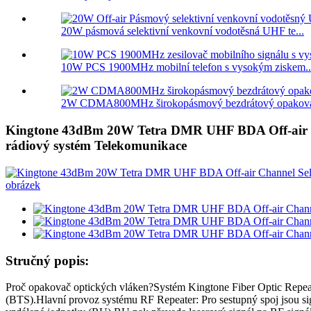
20W pásmová selektivní venkovní vodotěsná UHF te...
10W PCS 1900MHz mobilní telefon s vysokým ziskem..
2W CDMA800MHz širokopásmový bezdrátový opakov
Kingtone 43dBm 20W Tetra DMR UHF BDA Off-air Cha
rádiový systém Telekomunikace
Stručný popis:
Proč opakovač optických vláken?Systém Kingtone Fiber Optic Repeate
(BTS).Hlavní provoz systému RF Repeater: Pro sestupný spoj jsou si