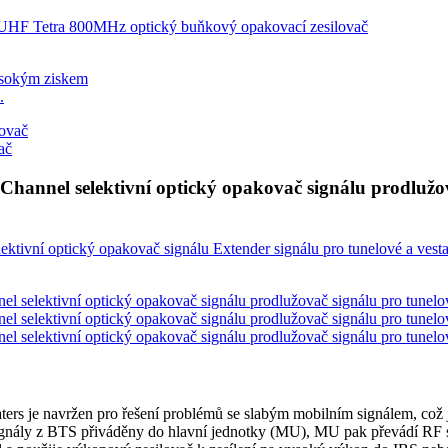
.
ač
nnel selektivní optický opakovač signálu prodlužov
rs je navržen pro řešení problémů se slabým mobilním signálem, což 
gnály z BTS přiváděny do hlavní jednotky (MU), MU pak převádí RF sig