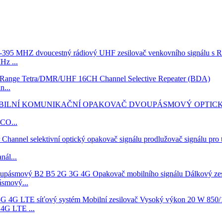
z ...
...
CO...
ál...
smový...
4G LTE ...