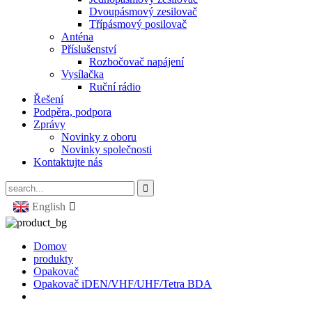
Dvoupásmový zesilovač
Třípásmový posilovač
Anténa
Příslušenství
Rozbočovač napájení
Vysílačka
Ruční rádio
Řešení
Podpěra, podpora
Zprávy
Novinky z oboru
Novinky společnosti
Kontaktujte nás
English
Domov
produkty
Opakovač
Opakovač iDEN/VHF/UHF/Tetra BDA