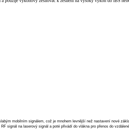
 a použije výkonový zesilovač k zesílení na vysoký výkon do IBS nebo 
 slabým mobilním signálem, což je mnohem levnější než nastavení nové zák
RF signál na laserový signál a poté přivádí do vlákna pro přenos do vzdálen