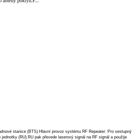
antény pokrytí.F...
ladnové stanice (BTS).Hlavní provoz systému RF Repeater: Pro sestupný
é jednotky (RU).RU pak převede laserový signál na RF signál a použije