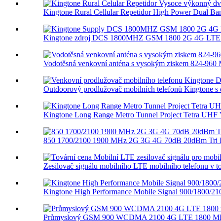
Kingtone Rural Cellular Repetidor High Power Dual Ban
Kingtone zdroj DCS 1800MHZ GSM 1800 2G 4G LTE C
Vodotěsná venkovní anténa s vysokým ziskem 824-960 
Outdoorový prodlužovač mobilních telefonů Kingtone s 
Kingtone Long Range Metro Tunnel Project Tetra UHF V
850 1700/2100 1900 MHz 2G 3G 4G 70dB 20dBm Tri B
Zesilovač signálu mobilního LTE mobilního telefonu v to
Kingtone High Performance Mobile Signal 900/1800/210
Průmyslový GSM 900 WCDMA 2100 4G LTE 1800 MHz 