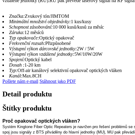
vzdálené jednotky (RU).RU pak převede laserový signál na RF signál
Značka:
Zvukový tón/JIMTOM
Minimální množství objednávky:
1 kus/kusy
Schopnost zásobování:
10 000 kusů/kusů za měsíc
Záruka:
12 měsíců
Typ opakovače:
Optický opakovač
Frekvenční rozsah:
Přizpůsobené
Výstupní výkon dárcovské jednotky:
2W / 5W
Výstupní výkon vzdálené jednotky:
5W/10W/20W
Spojení:
Optický kabel
Dosah :
1-20 km
Typ:
Off-air kanálový selektivní opakovač optických vláken
Kanál:
Max.8CH
Pošlete nám e-mail
Stáhnout jako PDF
Detail produktu
Štítky produktu
Proč opakovač optických vláken?
Systém Kingtone Fiber Optic Repeaters je navržen pro řešení problémů se
spoj jsou signály z BTS přiváděny do hlavní jednotky (MU), MU pak převádí 