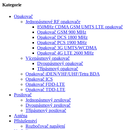
Kategorie
Opakovač
Jednopásmové RF opakovače
850MHz CDMA GSM UMTS LTE opakovač
Opakovač GSM 900 MHz
Opakovač DCS 1800 MHz
Opakovač PCS 1900 MHz
Opakovač 3G UMTS/WCDMA
Opakovač 4G LTE 2600 MHz
Vícepásmový opakovač
Dvoupásmový opakovač
Třípásmový opakovač
Opakovač iDEN/VHF/UHF/Tetra BDA
Opakovač ICS
Opakovač FDD-LTE
Opakovač TDD-LTE
Posilovač
Jednopásmový zesilovač
Dvoupásmový zesilovač
Třípásmový posilovač
Anténa
Příslušenství
Rozbočovač napájení