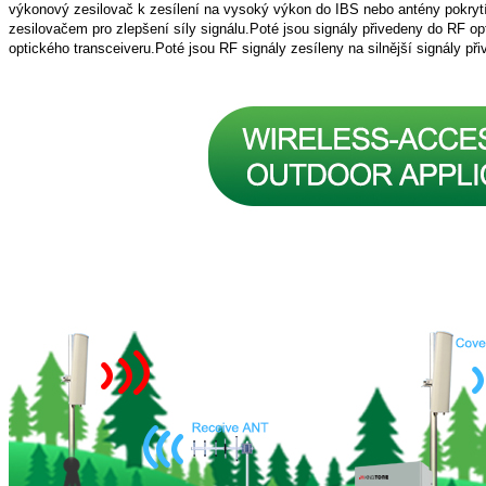
výkonový zesilovač k zesílení na vysoký výkon do IBS nebo antény pokrytí.
zesilovačem pro zlepšení síly signálu.Poté jsou signály přivedeny do RF o
optického transceiveru.Poté jsou RF signály zesíleny na silnější signály p