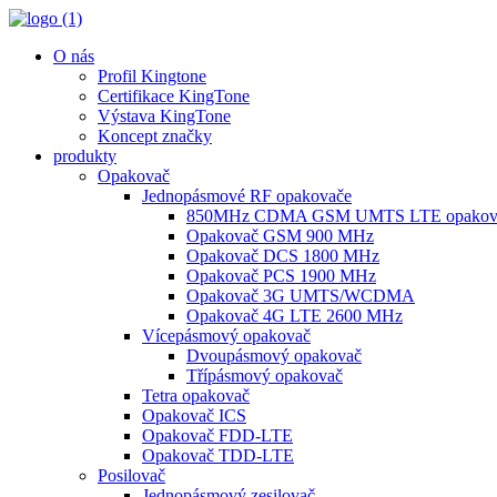
O nás
Profil Kingtone
Certifikace KingTone
Výstava KingTone
Koncept značky
produkty
Opakovač
Jednopásmové RF opakovače
850MHz CDMA GSM UMTS LTE opakov
Opakovač GSM 900 MHz
Opakovač DCS 1800 MHz
Opakovač PCS 1900 MHz
Opakovač 3G UMTS/WCDMA
Opakovač 4G LTE 2600 MHz
Vícepásmový opakovač
Dvoupásmový opakovač
Třípásmový opakovač
Tetra opakovač
Opakovač ICS
Opakovač FDD-LTE
Opakovač TDD-LTE
Posilovač
Jednopásmový zesilovač