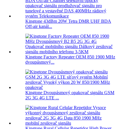
Kingtone 43dBm 20W Tetra DMR UHF BDA
Off-air kanál...
Kingtone Factory Repeater OEM 850 1900 MHz
dvoupásmový...
Kingtone Dvoupásmový opakovač signálu GSM
2G 3G 4G LTE ...
Kingtone Rural Cellular Repetidor High Power