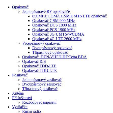
Opakovač
Jednopásmové RF opakovače
850MHz CDMA GSM UMTS LTE opakovač
Opakovač GSM 900 MHz
Opakovač DCS 1800 MHz
Opakovač PCS 1900 MHz
Opakovač 3G UMTS/WCDMA
Opakovač 4G LTE 2600 MHz
Vícepásmový opakovač
Dvoupásmový opakovač
Třípásmový opakovač
Opakovač iDEN/VHF/UHF/Tetra BDA
Opakovač ICS
Opakovač FDD-LTE
Opakovač TDD-LTE
Posilovač
Jednopásmový zesilovač
Dvoupásmový zesilovač
Třípásmový posilovač
Anténa
Příslušenství
Rozbočovač napájení
Vysílačka
Ruční rádio