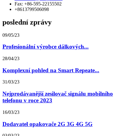
Fax: +86-595-22155502
+8613799506098
poslední zprávy
09/05/23
Profesionální výrobce dálkových...
28/04/23
Komplexní pohled na Smart Repeate...
31/03/23
Nejprodávanější zesilovač signálu mobilního
telefonu v roce 2023
16/03/23
Dodavatel opakovače 2G 3G 4G 5G
03/03/23