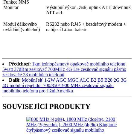
Funkce NMS
Monitor
Výstupní výkon, zisk, uplink ATT, downlink
ATT atd.
Modul dálkového
RS232 nebo RJ45 + bezdrátový modem +
ovládání (volitelné)
nabíjecí Li-ion baterie
Předchozí:
1km jednopásmový opakovač mobilního telefonu
5watt 37dBm zesilovač 700MHz 4G Lte zesilovač signálu pásmo
zesilovače 28 mobilních telefonů
Další:
Mobilní síť 1-2W AGC MGC ALC B2 B5 B28 2G 3G
4G mobilní repetidor 700/850/1900 MHz zesilovač signálu
mobilního telefonu pro Jižní Ameriku
SOUVISEJÍCÍ PRODUKTY