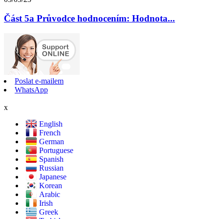
Část 5a Průvodce hodnocením: Hodnota...
Poslat e-mailem
WhatsApp
x
English
French
German
Portuguese
Spanish
Russian
Japanese
Korean
Arabic
Irish
Greek