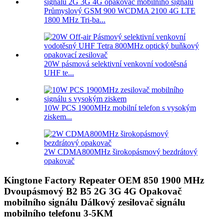
Průmyslový GSM 900 WCDMA 2100 4G LTE
1800 MHz Tri-ba...
20W pásmová selektivní venkovní vodotěsná
UHF te...
10W PCS 1900MHz mobilní telefon s vysokým
ziskem...
2W CDMA800MHz širokopásmový bezdrátový
opakovač
Kingtone Factory Repeater OEM 850 1900 MHz
Dvoupásmový B2 B5 2G 3G 4G Opakovač
mobilního signálu Dálkový zesilovač signálu
mobilního telefonu 3-5KM