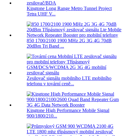
Kingtone Long Range Metro Tunnel Project
Tetra UHF V...
850 1700/2100 1900 MHz 2G 3G 4G 70dB
20dBm Tri Band ...
Zesilovač signálu mobilního LTE mobilního
telefonu v tovární ceně...
Kingtone High Performance Mobile Signal
900/1800/210...