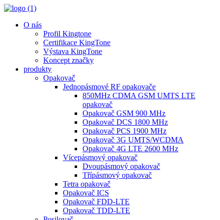
O nás
Profil Kingtone
Certifikace KingTone
Výstava KingTone
Koncept značky
produkty
Opakovač
Jednopásmové RF opakovače
850MHz CDMA GSM UMTS LTE
opakovač
Opakovač GSM 900 MHz
Opakovač DCS 1800 MHz
Opakovač PCS 1900 MHz
Opakovač 3G UMTS/WCDMA
Opakovač 4G LTE 2600 MHz
Vícepásmový opakovač
Dvoupásmový opakovač
Třípásmový opakovač
Tetra opakovač
Opakovač ICS
Opakovač FDD-LTE
Opakovač TDD-LTE
Posilovač