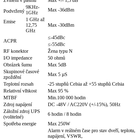
Zvlnění v pásmu
Max +/- 1,5 dB
9KHz-
Max -36dBm
Podvržený
1GHz
1 GHz až
Emise
12,75
Max -30dBm
GHz
≤-45dBc
ACPR
≤-55dBc
RF konektor
Žena typu N
I/O impedance
50 ohmů
Obrázek šumu
Max 5dB
Skupinové časové
Max 5 µS
zpoždění
Teplotní rozsah
-25 stupňů Celsia až +55 stupňů Celsia
Relativní vlhkost
Max 95 %
MTBF
Min.100 000 hodin
Zdroj napájení
DC -48V / AC220V (+/-15%), 50Hz
Záložní zdroj UPS
6 hodin / 8 hodin
(volitelné)
Spotřeba energie
Max 250W
Alarm v reálném čase pro stav dveří, teplotu,
napájení, VSWR,