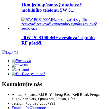
1km jednopásmový opakovač
mobilního telefonu 5W 3...
20W PCS1900MHz zesilovač signálu
RF předčí...
Kontaktujte nás
Adresa: 3. patro, Bld B, Yucheng Base Keji Road, Fengze
High-Tech Park, Quanzhou, Fujian, Čína
Telefon: +86-595-28857991
Email: info@kingtone.cc