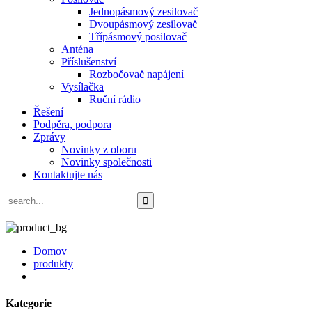
Jednopásmový zesilovač
Dvoupásmový zesilovač
Třípásmový posilovač
Anténa
Příslušenství
Rozbočovač napájení
Vysílačka
Ruční rádio
Řešení
Podpěra, podpora
Zprávy
Novinky z oboru
Novinky společnosti
Kontaktujte nás
Domov
produkty
Kategorie