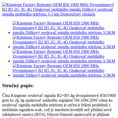
Stručný popis:
Čína Kingtone zesilovač signálu B2+B5 4g dvoupásmový 850/1900
gsm ks 2g 3g opakovač solárního napájení 5W,10W,20W cdma ks
zesilovač signálu mobilního telefonu je určen k řešení problémů s
mobilním signálem wak, což je mnohem levnější než přidání nové
základnové stanice (BTS). Hlavní činností opakovačů je přijímat