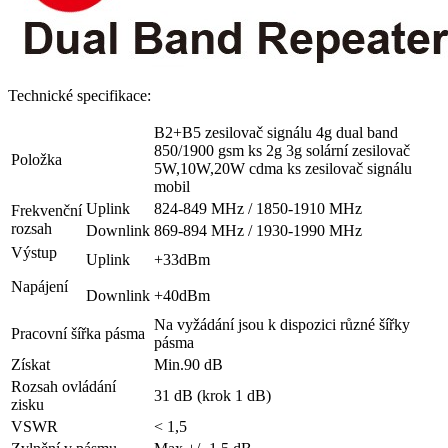
Technické specifikace:
B2+B5 zesilovač signálu 4g dual band
850/1900 gsm ks 2g 3g solární zesilovač
Položka
5W,10W,20W cdma ks zesilovač signálu
mobil
Uplink
824-849 MHz / 1850-1910 MHz
Frekvenční
rozsah
Downlink
869-894 MHz / 1930-1990 MHz
Výstup
Uplink
+33dBm
Napájení
Downlink
+40dBm
Na vyžádání jsou k dispozici různé šířky
Pracovní šířka pásma
pásma
Získat
Min.90 dB
Rozsah ovládání
31 dB (krok 1 dB)
zisku
VSWR
< 1,5