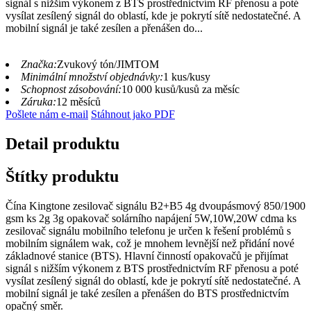
signál s nižším výkonem z BTS prostřednictvím RF přenosu a poté
vysílat zesílený signál do oblastí, kde je pokrytí sítě nedostatečné. A
mobilní signál je také zesílen a přenášen do...
Značka:
Zvukový tón/JIMTOM
Minimální množství objednávky:
1 kus/kusy
Schopnost zásobování:
10 000 kusů/kusů za měsíc
Záruka:
12 měsíců
Pošlete nám e-mail
Stáhnout jako PDF
Detail produktu
Štítky produktu
Čína Kingtone zesilovač signálu B2+B5 4g dvoupásmový 850/1900
gsm ks 2g 3g opakovač solárního napájení 5W,10W,20W cdma ks
zesilovač signálu mobilního telefonu je určen k řešení problémů s
mobilním signálem wak, což je mnohem levnější než přidání nové
základnové stanice (BTS). Hlavní činností opakovačů je přijímat
signál s nižším výkonem z BTS prostřednictvím RF přenosu a poté
vysílat zesílený signál do oblastí, kde je pokrytí sítě nedostatečné. A
mobilní signál je také zesílen a přenášen do BTS prostřednictvím
opačný směr.